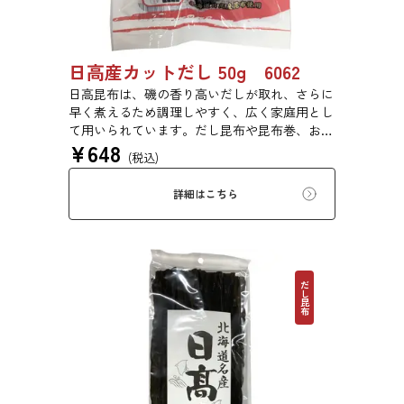
日高産カットだし 50g 6062
日高昆布は、磯の香り高いだしが取れ、さらに
早く煮えるため調理しやすく、広く家庭用とし
て用いられています。だし昆布や昆布巻、おで
¥
648
ん、佃煮、煮締め等に最適です。
(税込)
詳細はこちら
だし昆布