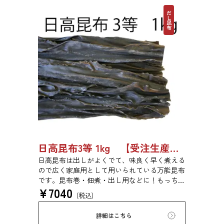
だし昆布
日高昆布3等 1kg 【受注生産品】03070054
日高昆布は出しがよくでて、味良く早く煮える
ので広く家庭用として用いられている万能昆布
です。昆布巻・佃煮・出し用などに！もっちり
¥
7040
とした旨みのある食感です。
(税込)
詳細はこちら