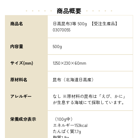
・・・・・
商品概要
・・・・・
商品名
日高昆布3等 500g  【受注生産品】
03070055
内容量
500g
サイズ(mm)
1250×230×60mm
原材料名
昆布（北海道日高産）
アレルギー
なし ※原材料の昆布は「えび、かに」
が生息する海域にて採取しています。
栄養成分表示
（100g中）

エネルギー153kcal

たんぱく質7.7g

脂質1.9g
