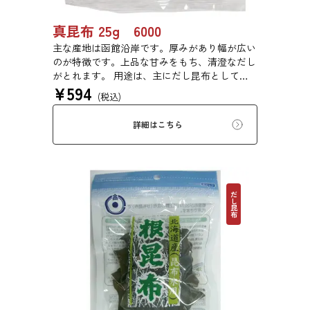
真昆布 25g 6000
主な産地は函館沿岸です。厚みがあり幅が広い
のが特徴です。上品な甘みをもち、清澄なだし
がとれます。 用途は、主にだし昆布として利
¥
594
用するほか、佃煮や塩昆布などに用いられま
(税込)
す。
詳細はこちら
だし昆布