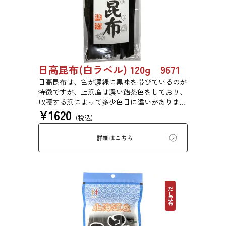
日高昆布(白ラベル) 120g 9671
日高昆布は、色が濃緑に黒味を帯びているのが
特徴ですが、上浜産は濃い飴茶色をしており、
収穫する浜によって多少色目に違いがありま
¥
1620
す。だし昆布として多く用いられ、だし後の昆
(税込)
布は佃煮や煮物などに使われます。また、煮上
がりが早いため、昆布巻や豆昆布などの総菜、
詳細はこちら
佃煮などに最適です。
だし昆布