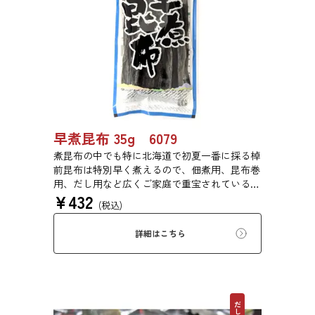
早煮昆布 35g 6079
煮昆布の中でも特に北海道で初夏一番に採る棹
前昆布は特別早く煮えるので、佃煮用、昆布巻
用、だし用など広くご家庭で重宝されている万
¥
432
能昆布です。
(税込)
詳細はこちら
だし昆布