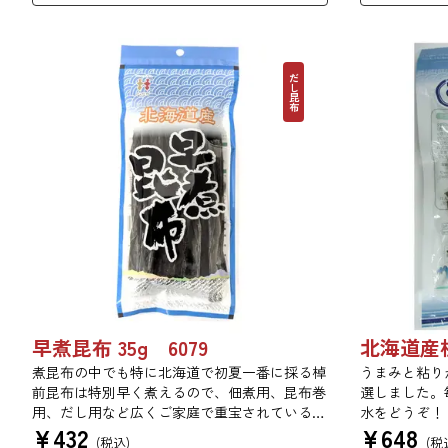
だし昆布
北海道産根
早煮昆布 35g 6079
うまみと粘り
煮昆布の中でも特に北海道で初夏一番に採る棹
選しました。
前昆布は特別早く煮えるので、佃煮用、昆布巻
水をどうぞ！
用、だし用など広くご家庭で重宝されている万
¥
648
¥
432
能昆布です。
(税
(税込)