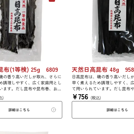
(1等検) 25g 6809
天然日高昆布 48g 958
磯の香り高いだしが取れ、さらに
日高昆布は、磯の香り高いだし
め調理しやすく、広く家庭用とし
早く煮えるため調理しやすく、
います。だし昆布や昆布巻、おで
て用いられています。だし昆布
¥
756
締め等に最適です。
ん、佃煮、煮締め等に最適です
込)
(税込)
詳細はこちら
詳細はこちら