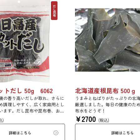
だし昆布
トだし 50g 6062
磯の香り高いだしが取れ、さらに
うまみとねばりがたっぷりの北
め調理しやすく、広く家庭用とし
厳選しました。毎日の健康のた
います。だし昆布や昆布巻、おで
布水をどうぞ！
¥
2700
締め等に最適です。
込)
(税込)
詳細はこちら
詳細はこちら