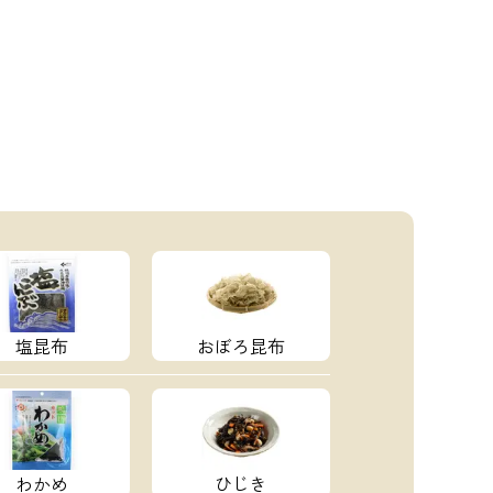
塩昆布
おぼろ昆布
わかめ
ひじき