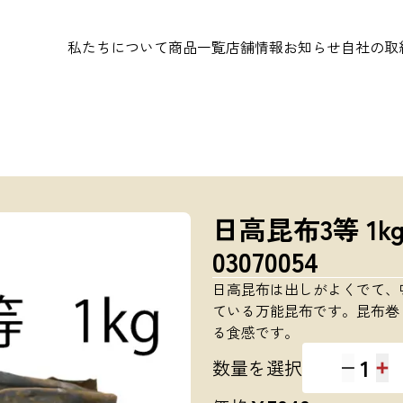
私たちについて
商品一覧
店舗情報
お知らせ
自社の取
日高昆布3等 1
03070054
日高昆布は出しがよくでて、
ている万能昆布です。昆布巻
る食感です。
1
数量を選択