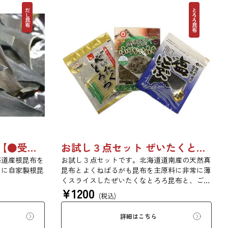
だし昆布
とろろ昆布
北海道産根昆布 500ｇ 【●受注生産品】8494
お試し３点セット ぜいたくとろろ昆布、塩こんぶ、ふりかけ昆布 （送料込 メール便でお届け）
海道産根昆布を
お試し３点セットです。北海道道南産の天然真
めに自家製根昆
昆布とよくねばるがも昆布を主原料に非常に薄
くスライスしたぜいたくなとろろ昆布と、ご飯
¥
1200
にかけておいしいふりかけ昆布、お弁当やおに
(税込)
ぎりに大活躍、化学調味料不使用の自然派塩昆
布と厳選された商品を揃えました。日高食品が
詳細はこちら
おすすめする昆布を是非お試しください！