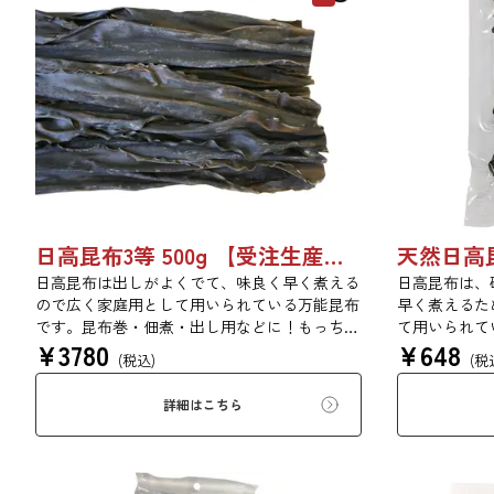
日高昆布3等 500g 【受注生産品】03070055
天然日高昆布
日高昆布は出しがよくでて、味良く早く煮える
日高昆布は、
ので広く家庭用として用いられている万能昆布
早く煮えるた
です。昆布巻・佃煮・出し用などに！もっちり
て用いられて
¥
3780
¥
648
とした旨みのある食感です。
ん、佃煮、煮
(税込)
(税
詳細はこちら