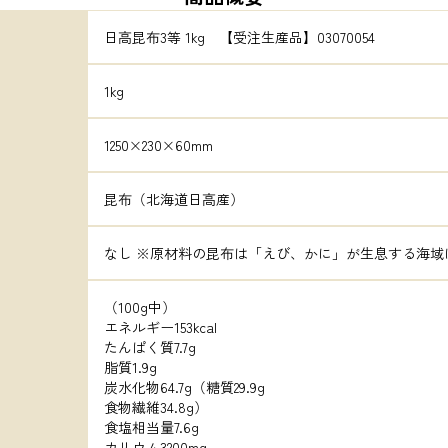
日高昆布3等 1kg　【受注生産品】03070054
1kg
1250×230×60mm
昆布（北海道日高産）
なし ※原材料の昆布は「えび、かに」が生息する海域
（100g中）

エネルギー153kcal

たんぱく質7.7g

脂質1.9g

炭水化物64.7g（糖質29.9g

食物繊維34.8g）

食塩相当量7.6g

カリウム3200mg
