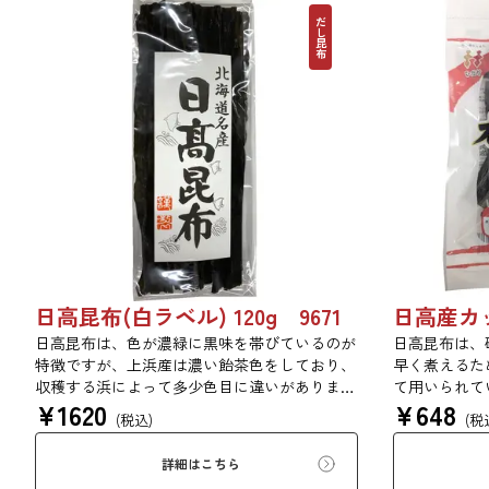
だし昆布
日高昆布(白ラベル) 120g 9671
日高産カッ
日高昆布は、色が濃緑に黒味を帯びているのが
日高昆布は、
特徴ですが、上浜産は濃い飴茶色をしており、
早く煮えるた
収穫する浜によって多少色目に違いがありま
て用いられて
¥
1620
¥
648
す。だし昆布として多く用いられ、だし後の昆
ん、佃煮、煮
(税込)
(税
布は佃煮や煮物などに使われます。また、煮上
がりが早いため、昆布巻や豆昆布などの総菜、
詳細はこちら
佃煮などに最適です。