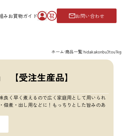
組み
お買物ガイド
お問い合わせ
ホーム
商品一覧
hidakakonbu3tou1kg
kg 【受注生産品】
味良く早く煮えるので広く家庭用として用いられ
・佃煮・出し用などに！もっちりとした旨みのあ