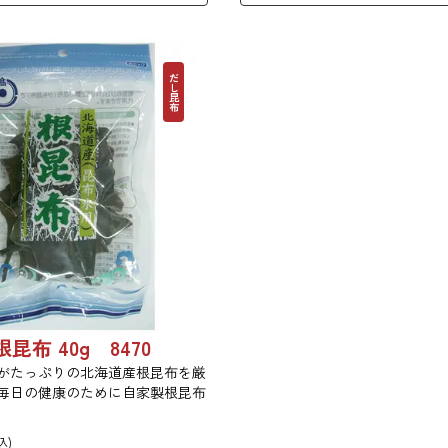
だし昆布
昆布 40g 8470
がたっぷりの北海道産根昆布を厳
毎日の健康のために自家製根昆布
込)