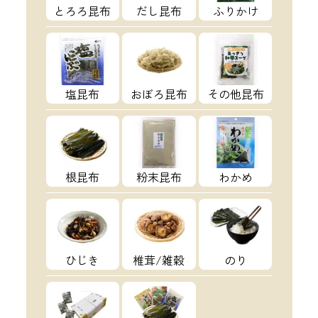
とろろ昆布
だし昆布
ふりかけ
塩昆布
おぼろ昆布
その他昆布
根昆布
粉末昆布
わかめ
ひじき
椎茸/雑穀
のり