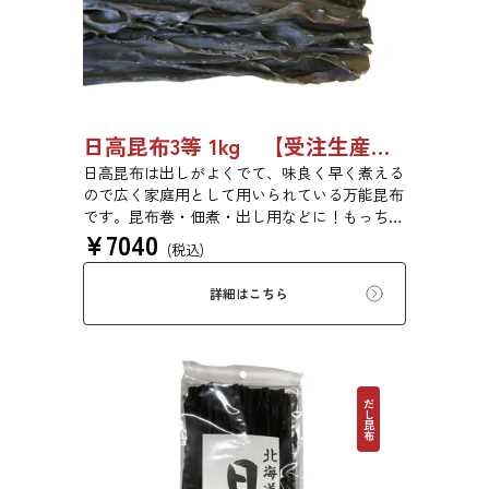
日高昆布3等 1kg 【受注生産品】03070054
日高昆布は出しがよくでて、味良く早く煮える
ので広く家庭用として用いられている万能昆布
です。昆布巻・佃煮・出し用などに！もっちり
¥
7040
とした旨みのある食感です。
(税込)
詳細はこちら
だし昆布