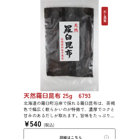
だし昆布
天然羅臼昆布 25g 6793
北海道の羅臼町沿岸で採れる羅臼昆布は、茶褐
色で幅広く軟らかいのが特徴で、濃厚でコクと
甘みのあるだしが取れます。旨味をたっぷり含
¥
540
みもっちりした食感があるため、あらゆる用途
(税込)
で評価の高い高級昆布です。
詳細はこちら