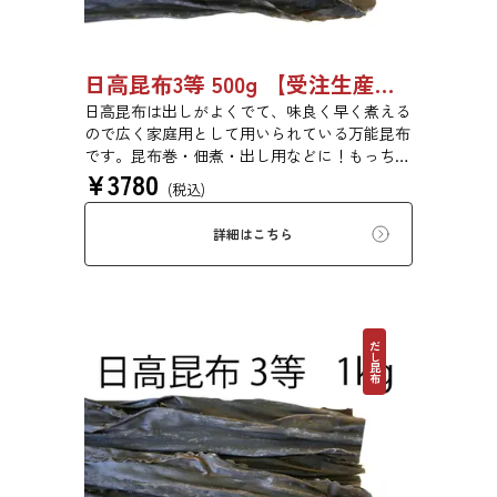
日高昆布3等 500g 【受注生産品】03070055
日高昆布は出しがよくでて、味良く早く煮える
ので広く家庭用として用いられている万能昆布
です。昆布巻・佃煮・出し用などに！もっちり
¥
3780
とした旨みのある食感です。
(税込)
詳細はこちら
だし昆布