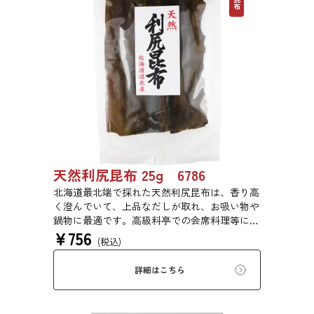
天然利尻昆布 25g 6786
北海道最北端で採れた天然利尻昆布は、香り高
く澄んでいて、上品なだしが取れ、お吸い物や
鍋物に最適です。高級料亭での会席料理等にも
¥
756
使われている高級昆布です。
(税込)
詳細はこちら