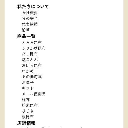
私たちについて
会社概要
食の安全
代表挨拶
沿革
商品一覧
とろろ昆布
ふりかけ昆布
だし昆布
塩こんぶ
おぼろ昆布
わかめ
その他海藻
お菓子
ギフト
メール便商品
椎茸
粉末昆布
ひじき
根昆布
店舗情報