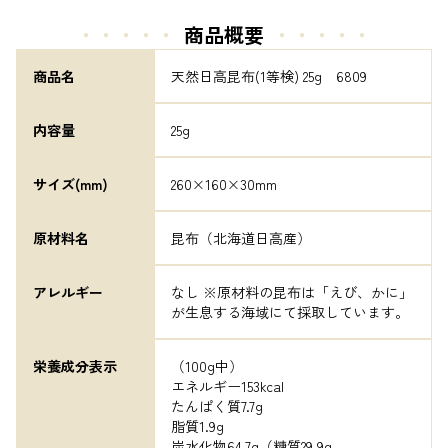
・・・・・
商品概要
・・・・・
商品名
天然日高昆布(1等検) 25g　6809
内容量
25g
サイズ(mm)
260×160×30mm
原材料名
昆布（北海道日高産）
アレルギー
なし ※原材料の昆布は「えび、かに」
が生息する海域にて採取しています。
栄養成分表示
（100g中）

エネルギー153kcal

たんぱく質7.7g

脂質1.9g

炭水化物64.7g（糖質29.9g
