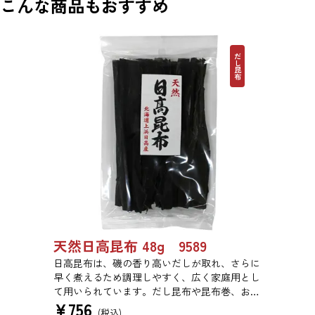
こんな商品もおすすめ
だし昆布
天然日高昆布 48g 9589
日高昆布は、磯の香り高いだしが取れ、さらに
早く煮えるため調理しやすく、広く家庭用とし
て用いられています。だし昆布や昆布巻、おで
¥
756
ん、佃煮、煮締め等に最適です。
(税込)