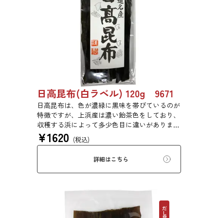
日高昆布(白ラベル) 120g 9671
日高昆布は、色が濃緑に黒味を帯びているのが
特徴ですが、上浜産は濃い飴茶色をしており、
収穫する浜によって多少色目に違いがありま
¥
1620
す。だし昆布として多く用いられ、だし後の昆
(税込)
布は佃煮や煮物などに使われます。また、煮上
がりが早いため、昆布巻や豆昆布などの総菜、
詳細はこちら
佃煮などに最適です。
だし昆布