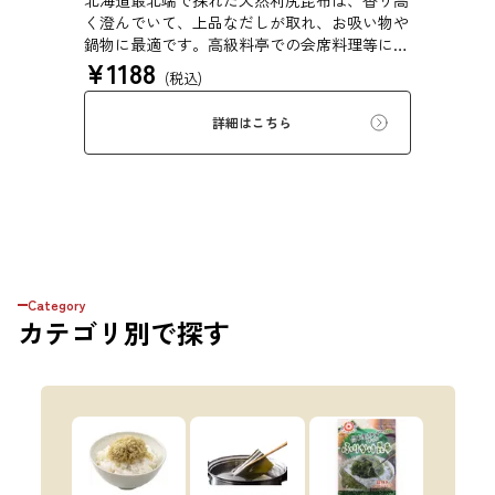
北海道最北端で採れた天然利尻昆布は、香り高
く澄んでいて、上品なだしが取れ、お吸い物や
鍋物に最適です。高級料亭での会席料理等にも
¥
1188
使われている高級昆布です。
(税込)
詳細はこちら
Category
カテゴリ
別で探す