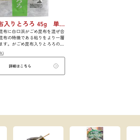
ガゴメ昆布入りとろろ 45g 単品 5袋セット 20袋セット 1774
昆布に白口浜がごめ昆布を混ぜ合
昆布の特徴である粘りをより一層
ます。がごめ昆布入りとろろの粘
ひご賞味ください。
込)
詳細はこちら