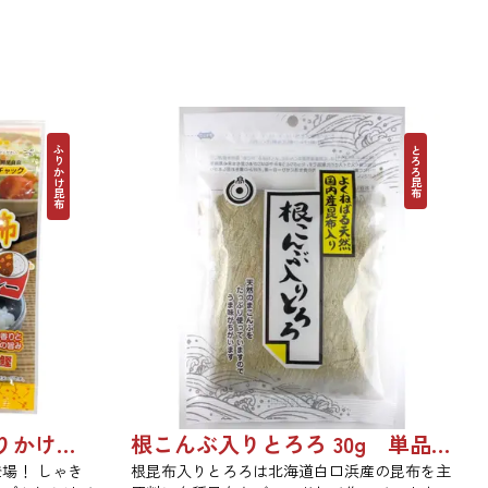
ふりかけ昆布
とろろ昆布
昆布屋さんが作ったふりかけ昆布和風だしカレー 30g 単品 5袋セット 20袋セット 6988
根こんぶ入りとろろ 30g 単品 5袋セット 20袋セット 1877
場！ しゃき
根昆布入りとろろは北海道白口浜産の昆布を主