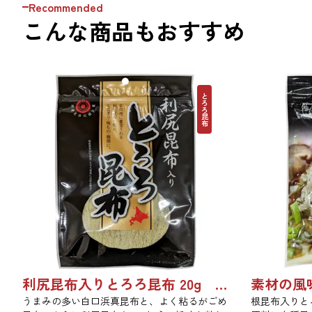
Recommended
こんな商品もおすすめ
とろろ昆布
利尻昆布入りとろろ昆布 20g 3436
うまみの多い白口浜真昆布と、よく粘るがごめ
根昆布入りと