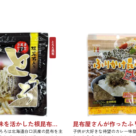
とろろ昆布
素材の風味を活かした根昆布入りとろろ 65g 単品 5袋セット 20袋セット 1736
ろろは北海道白口浜産の昆布を主
子供が大好きな待望のカレー味登