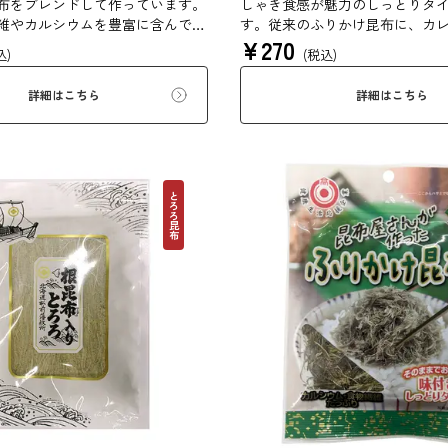
布をブレンドして作っています。
しゃき食感が魅力のしっとりタ
維やカルシウムを豊富に含んでい
す。従来のふりかけ昆布に、カ
¥
270
んわりと削っており、ご飯やお吸
えました。さらに、鰹といった
込)
(税込)
に入れて美味しく召し上がれま
料も加え、だしカレー風に仕上
でとろーり、つるっと広がる根昆
の旨味とカレーの風味が相性抜
詳細はこちら
詳細はこちら
を是非ご賞味ください。
とろろ昆布