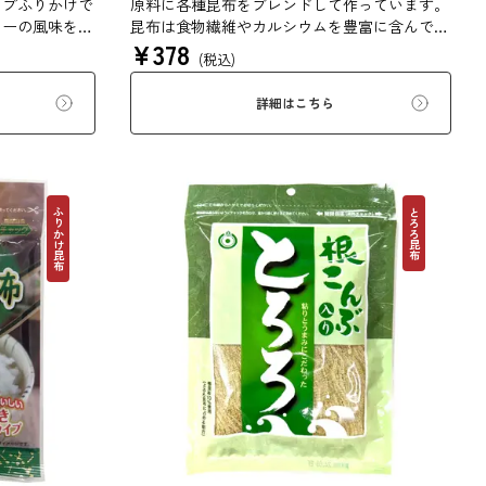
イプふりかけで
原料に各種昆布をブレンドして作っています。
レーの風味を加
昆布は食物繊維やカルシウムを豊富に含んでい
¥
378
他の和風だし原
ます。薄くふんわりと削っており、ご飯やお吸
(税込)
げました。昆布
い物、うどんに入れて美味しく召し上がれま
群です。
す。お口の中でとろーり、つるっと広がる根昆
詳細はこちら
布入りとろろを是非ご賞味ください。
ふりかけ昆布
とろろ昆布