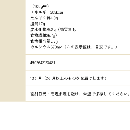
（100g中）

エネルギー205kcai

たんぱく質4.9g

脂質1.7g

炭水化物55.8g（糖質29.1g

食物繊維26.7g）

食塩相当量5.3g

カルシウム670mg（この表示値は、目安です。）
4902642123481
13ヶ月（2ヶ月以上のものをお届けします）
直射日光・高温多湿を避け、常温で保存してください