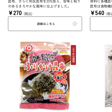
昆布、さらに利尻昆布を20%加え、旨味と粘り
原料に各種昆
のあるまろやかな風味に仕上げました。
昆布は食物繊
¥
270
¥
540
ます。薄くふ
(税込)
(税
い物、うどん
す。お口の中
詳細はこちら
布入りとろろ
ふりかけ昆布