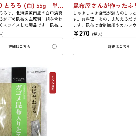
根昆布入りとろろ (白) 55g 単品 5袋 20袋 3429
ろろは、北海道道南産の白口浜真
しゃきしゃき食感が魅力のしっ
るがごめ昆布を主原料に組み合わ
す。お料理にそのまま加えるだ
くスライスした製品です。昆布本
ます。昆布は食物繊維やカルシ
¥
270
分にご賞味ください。
んでいるため、バランスのとれ
込)
(税込)
にお使いいただけます。
詳細はこちら
詳細はこちら
とろろ昆布