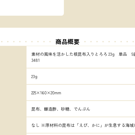
・・・・・・・・・
商品概要
・・・・・
・・・
素材の風味を活かした根昆布入りとろろ 23g　単品　5
3481
23g
225×160×20mm
昆布、醸造酢、砂糖、でんぷん
なし ※原材料の昆布は「えび、かに」が生息する海域