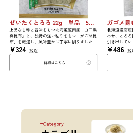
ぜいたくとろろ 22g 単品 5袋セット 20袋セット 1743
上品な甘味と旨味をもつ北海道道南産「白口浜
北海道道南産
真昆布」と、独特の強い粘りをもつ「がごめ昆
わせ、とろろ
布」を厳選し、風味豊かに丁寧に削りました。
引き出してい
¥
324
¥
486
ぜいたくな味を、思う存分にご堪能ください。
りと旨味をぜ
(税込)
(税
詳細はこちら
Category