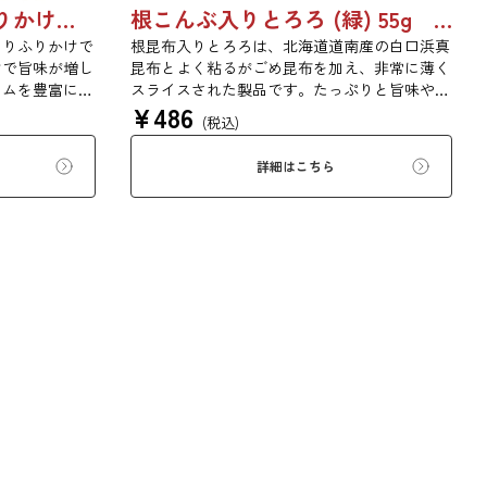
昆布屋さんが作ったふりかけ昆布 30g 単品 5袋セット 20袋セット 5072
根こんぶ入りとろろ (緑) 55g 単品 5袋セット 20袋セット 3054
とりふりかけで
根昆布入りとろろは、北海道道南産の白口浜真
けで旨味が増し
昆布とよく粘るがごめ昆布を加え、非常に薄く
ウムを豊富に含
スライスされた製品です。たっぷりと旨味や粘
¥
486
た食生活のため
りがあり、昆布本来の風味を存分にご賞味いた
(税込)
だけます。現代の食生活にぜひ一日一度、お好
みの量をお召し上がりください。
詳細はこちら