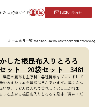
組み
お買物ガイド
お問い合わせ
ホーム
商品一覧
sozainofuumiwoikasitanekonbuiritororo25g
かした根昆布入りとろろ
セット 20袋セット 3481
口浜産の昆布を主原料に各種昆布をブレンドして
維やカルシウムを豊富に含んでいます。薄くふん
吸い物、うどんに入れて美味しく召し上がれま
るっと広がる根昆布入りとろろを是非ご賞味くだ