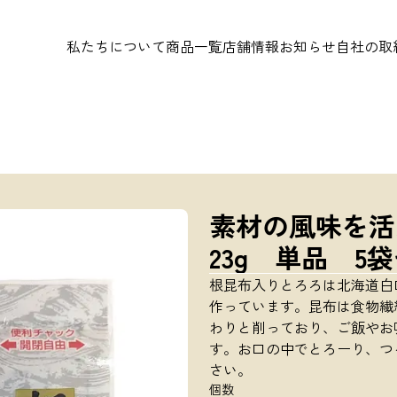
私たちについて
商品一覧
店舗情報
お知らせ
自社の取
素材の風味を活
23g 単品 5袋
根昆布入りとろろは北海道白
作っています。昆布は食物繊
わりと削っており、ご飯やお
す。お口の中でとろーり、つ
さい。
個数