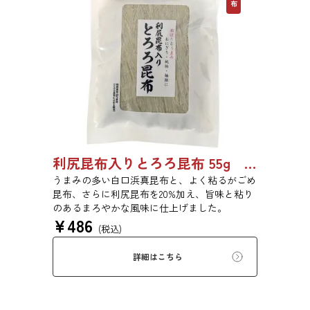
利尻昆布入りとろろ昆布 55g 単品 5袋セット 20袋セット 1842
うまみの多い白口浜真昆布と、よく粘るがごめ
昆布、さらに利尻昆布を20%加え、旨味と粘り
のあるまろやかな風味に仕上げました。
¥
486
(税込)
詳細はこちら