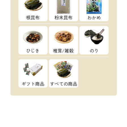
根昆布
粉末昆布
わかめ
ひじき
椎茸/雑穀
のり
ギフト商品
すべての商品