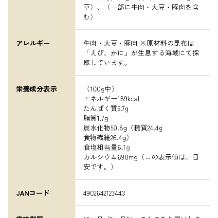
草）、（一部に牛肉・大豆・豚肉を含
む）
アレルギー
牛肉・大豆・豚肉 ※原材料の昆布は
「えび、かに」が生息する海域にて採
取しています。
栄養成分表示
（100g中）

エネルギー189kcal

たんぱく質5.7g

脂質1.7g

炭水化物50.8g（糖質24.4g

食物繊維26.4g）

食塩相当量6.1g

カルシウム690mg（この表示値は、目
安です。）
JANコード
4902642123443