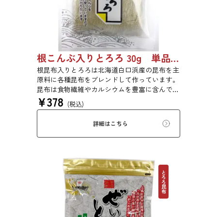
根こんぶ入りとろろ 30g 単品 5袋セット 20袋セット 1877
根昆布入りとろろは北海道白口浜産の昆布を主
原料に各種昆布をブレンドして作っています。
昆布は食物繊維やカルシウムを豊富に含んでい
¥
378
ます。薄くふんわりと削っており、ご飯やお吸
(税込)
い物、うどんに入れて美味しく召し上がれま
す。お口の中でとろーり、つるっと広がる根昆
詳細はこちら
布入りとろろを是非ご賞味ください。
とろろ昆布