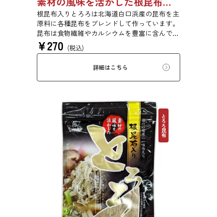
素材の風味を活かした根昆布入りとろろ 23g 単品 5袋セット 20袋セット 3481
根昆布入りとろろは北海道白口浜産の昆布を主
原料に各種昆布をブレンドして作っています。
昆布は食物繊維やカルシウムを豊富に含んでい
¥
270
ます。薄くふんわりと削っており、ご飯やお吸
(税込)
い物、うどんに入れて美味しく召し上がれま
す。お口の中でとろーり、つるっと広がる根昆
詳細はこちら
布入りとろろを是非ご賞味ください。
とろろ昆布