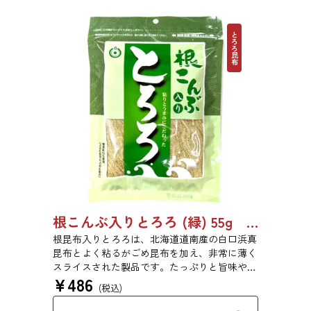
とろろ昆布
根こんぶ入りとろろ (緑) 55g 単品 5袋セット 20袋セット 3054
根昆布入りとろろは、北海道道南産の白口浜真
昆布とよく粘るがごめ昆布を加え、非常に薄く
スライスされた製品です。たっぷりと旨味や粘
¥
486
りがあり、昆布本来の風味を存分にご賞味いた
(税込)
だけます。現代の食生活にぜひ一日一度、お好
みの量をお召し上がりください。