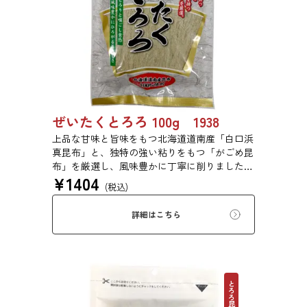
ぜいたくとろろ 100g 1938
上品な甘味と旨味をもつ北海道道南産「白口浜
真昆布」と、独特の強い粘りをもつ「がごめ昆
布」を厳選し、風味豊かに丁寧に削りました。
¥
1404
ぜいたくな味を、思う存分にご堪能ください。
(税込)
詳細はこちら
とろろ昆布