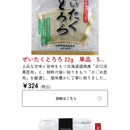
ぜいたくとろろ 22g 単品 5袋セット 20袋セット 1743
上品な甘味と旨味をもつ北海道道南産「白口浜
真昆布」と、独特の強い粘りをもつ「がごめ昆
布」を厳選し、風味豊かに丁寧に削りました。
¥
324
ぜいたくな味を、思う存分にご堪能ください。
(税込)
詳細はこちら