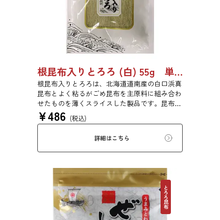
根昆布入りとろろ (白) 55g 単品 5袋 20袋 3429
根昆布入りとろろは、北海道道南産の白口浜真
昆布とよく粘るがごめ昆布を主原料に組み合わ
せたものを薄くスライスした製品です。昆布本
¥
486
来の風味を存分にご賞味ください。
(税込)
詳細はこちら
とろろ昆布