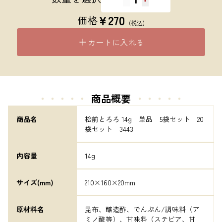
¥
270
価格
(税込)
カートに入れる
・・・・・
商品概要
・・・・・
商品名
松前とろろ 14g　単品　5袋セット　20
袋セット　3443
内容量
14g
サイズ(mm)
210×160×20mm
原材料名
昆布、醸造酢、でんぷん/調味料（ア
ミノ酸等）、甘味料（ステビア、甘