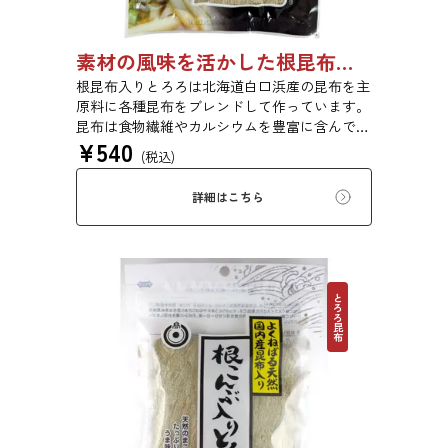
素材の風味を活かした根昆布入りとろろ 65g 単品 5袋セット 20袋セット 1736
根昆布入りとろろは北海道白口浜産の昆布を主
原料に各種昆布をブレンドして作っています。
昆布は食物繊維やカルシウムを豊富に含んでい
¥
540
ます。薄くふんわりと削っており、ご飯やお吸
(税込)
い物、うどんに入れて美味しく召し上がれま
す。お口の中でとろーり、つるっと広がる根昆
詳細はこちら
布入りとろろを是非ご賞味ください。
とろろ昆布