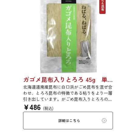
とろろ昆布
ガゴメ昆布入りとろろ 45g 単品 5袋セット 20袋セット 1774
北海道道南産昆布に白口浜がごめ昆布を混ぜ合
わせ、とろろ昆布の特徴である粘りをより一層
引き出しています。がごめ昆布入りとろろの粘
¥
486
りと旨味をぜひご賞味ください。
(税込)
詳細はこちら