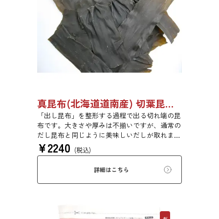
真昆布(北海道道南産) 切葉昆布 500g 【●受注生産品】03110011
「出し昆布」を整形する過程で出る切れ端の昆
布です。大きさや厚みは不揃いですが、通常の
だし昆布と同じように美味しいだしが取れま
¥
2240
す。
(税込)
詳細はこちら