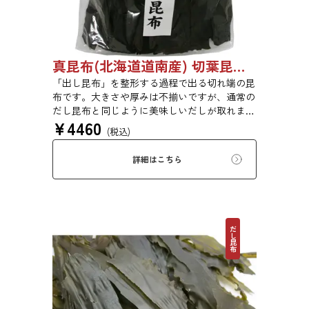
真昆布(北海道道南産) 切葉昆布 1kg 【●受注生産品】03070048
「出し昆布」を整形する過程で出る切れ端の昆
布です。大きさや厚みは不揃いですが、通常の
だし昆布と同じように美味しいだしが取れま
¥
4460
す。
(税込)
詳細はこちら
だし昆布