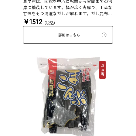
真昆布は、函館を中心に松前から室蘭までの沿
岸に繁茂しています。幅が広く肉厚で、上品な
甘味をもつ清澄なだしが取れます。だし昆布、
¥
1512
塩昆布、おぼろ昆布、とろろ昆布、佃煮、バッ
(税込)
テラなどに用いられます。
詳細はこちら
だし昆布