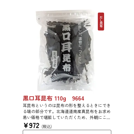
だし昆布
黒口耳昆布 110g 9664
耳昆布というのは昆布の形を整えるときにでき
る端の部分です。北海道道南産真昆布をお求め
易い価格で堪能していただくため、外観にこだ
¥
972
わらず、旨味を求めて商品化しました。形は不
(税込)
揃いですが、味に変わりはございません。だし