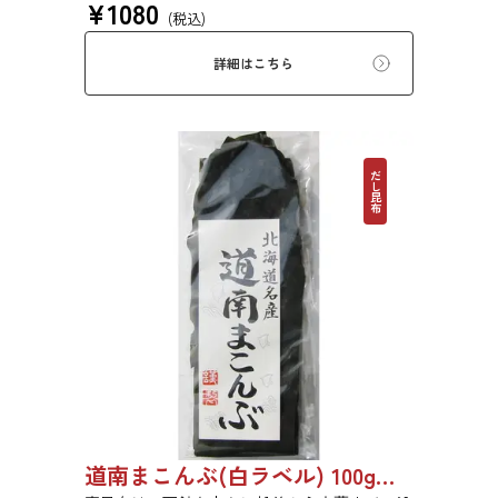
¥
1080
塩昆布、おぼろ昆布、とろろ昆布、佃煮、バッ
(税込)
テラなどに用いられます。
詳細はこちら
だし昆布
道南まこんぶ(白ラベル) 100g 6816