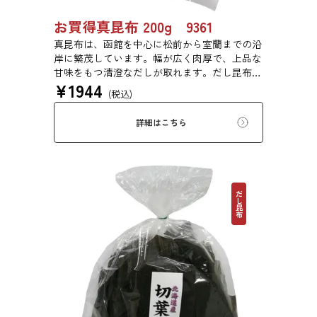
お買得真昆布 200g 9361
真昆布は、函館を中心に松前から室蘭までの沿
岸に繁茂しています。幅が広く肉厚で、上品な
甘味をもつ清澄なだしが取れます。だし昆布、
¥
1944
塩昆布、おぼろ昆布、とろろ昆布、佃煮、バッ
(税込)
テラなどに用いられます。
詳細はこちら
だし昆布