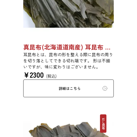
真昆布(北海道道南産) 耳昆布 漬物用 500g 【●受注生産品】03070033
耳昆布とは、昆布の形を整える際に昆布の周り
を切り落としてできる切れ端です。 形は不揃
いですが、味に変わりはございません。
¥
2300
(税込)
詳細はこちら
だし昆布