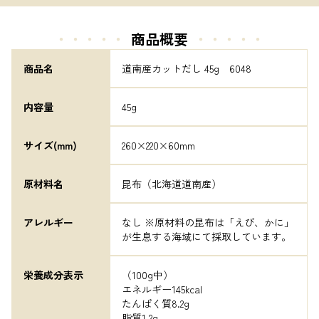
・・・・・
商品概要
・・・・・
商品名
道南産カットだし 45g　6048
内容量
45g
サイズ(mm)
260×220×60mm
原材料名
昆布（北海道道南産）
アレルギー
なし ※原材料の昆布は「えび、かに」
が生息する海域にて採取しています。
栄養成分表示
（100g中）

エネルギー145kcal

たんぱく質8.2g

脂質1.2g
