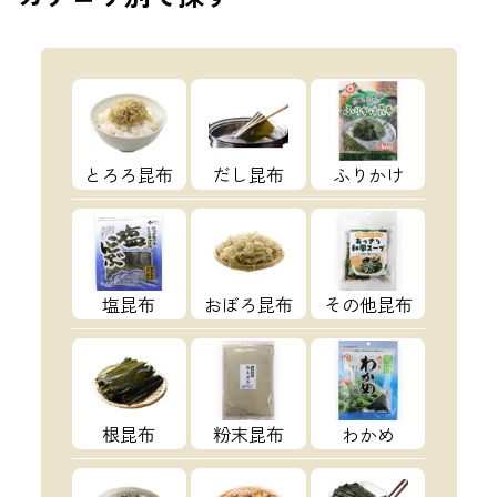
とろろ昆布
だし昆布
ふりかけ
塩昆布
おぼろ昆布
その他昆布
根昆布
粉末昆布
わかめ